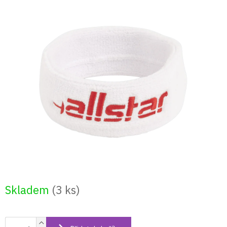
Přejít
na
obsah
Skladem
(3 ks)