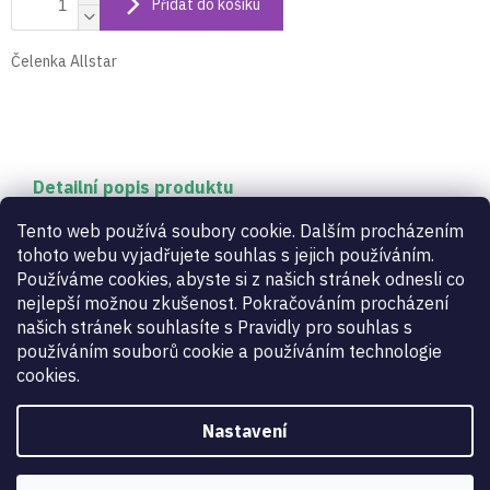
Přidat do košíku
Čelenka Allstar
Detailní popis produktu
Čelenka Allstar
Tento web používá soubory cookie. Dalším procházením
tohoto webu vyjadřujete souhlas s jejich používáním.
Používáme cookies, abyste si z našich stránek odnesli co
Doplňkové parametry
nejlepší možnou zkušenost. Pokračováním procházení
našich stránek souhlasíte s Pravidly pro souhlas s
používáním souborů cookie a používáním technologie
Kategorie
:
Ručníky a doplňky
cookies.
Záruka
:
2 roky
Určení
:
dámské, pánské, dětské
Zbraň
:
kord
,
fleret
,
šavle
Nastavení
kód výrobce
:
SB