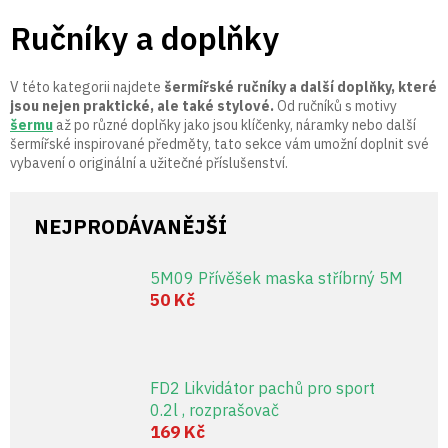
Přejít
Ručníky a doplňky
na
obsah
V této kategorii najdete
šermířské ručníky a další doplňky, které
jsou nejen praktické, ale také stylové.
Od ručníků s motivy
šermu
až po různé doplňky jako jsou klíčenky, náramky nebo další
šermířské inspirované předměty, tato sekce vám umožní doplnit své
vybavení o originální a užitečné příslušenství.
NEJPRODÁVANĚJŠÍ
5M09 Přívěšek maska stříbrný 5M
50 Kč
FD2 Likvidátor pachů pro sport
0.2l , rozprašovač
169 Kč