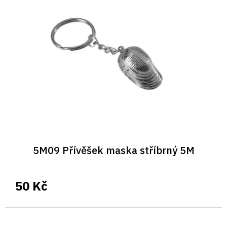
i
s
p
r
o
d
u
k
t
ů
5M09 Přívěšek maska stříbrný 5M
50 Kč