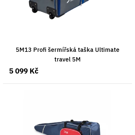
u
k
t
ů
5M13 Profi šermířská taška Ultimate
travel 5M
5 099 Kč