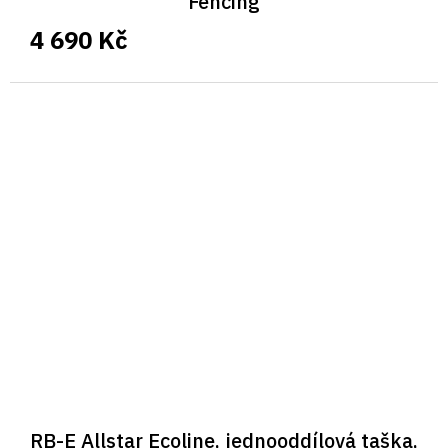
Fencing
4 690 Kč
RB-E Allstar Ecoline, jednooddílová taška,