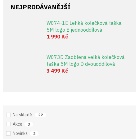
NEJPRODÁVANĚJŠÍ
W074-1E Lehká kolečková taška
5M logo E jednooddílová
1 990 Kč
W073D Zaoblená velká kolečková
taška 5M logo D dvouoddílová
3 499 Kč
Na skladě
22
Akce
3
Novinka
2