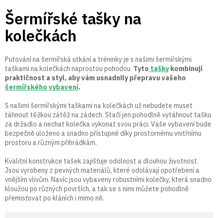
Přejít
Šermířské tašky na
na
obsah
kolečkách
Putování na šermířská utkání a tréninky je s našimi šermířskými
taškami na kolečkách naprostou pohodou.
Tyto
tašky
kombinují
praktičnost a styl, aby vám usnadnily přepravu vašeho
šermířského vybavení
.
S našimi šermířskými taškami na kolečkách už nebudete muset
táhnout těžkou zátěž na zádech. Stačí jen pohodlně vytáhnout tašku
za držadlo a nechat kolečka vykonat svou práci. Vaše vybavení bude
bezpečně uloženo a snadno přístupné díky prostornému vnitřnímu
prostoru a různým přihrádkám.
Kvalitní konstrukce tašek zajišťuje odolnost a dlouhou životnost.
Jsou vyrobeny z pevných materiálů, které odolávají opotřebení a
vnějším vlivům. Navíc jsou vybaveny robustními kolečky, která snadno
kloužou po různých površích, a tak se s nimi můžete pohodlně
přemisťovat po kláních i mimo ně.