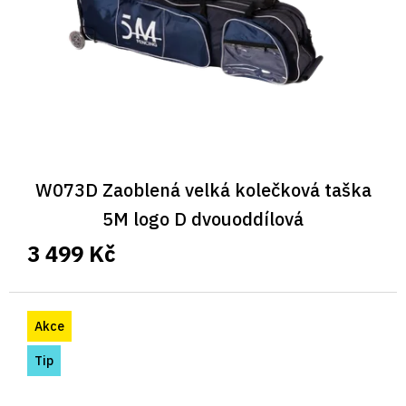
W073D Zaoblená velká kolečková taška
5M logo D dvouoddílová
3 499 Kč
Akce
Tip