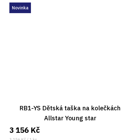
Novinka
RB1-YS Dětská taška na kolečkách
Allstar Young star
3 156 Kč
Měrná
3 156 Kč / 1 ks