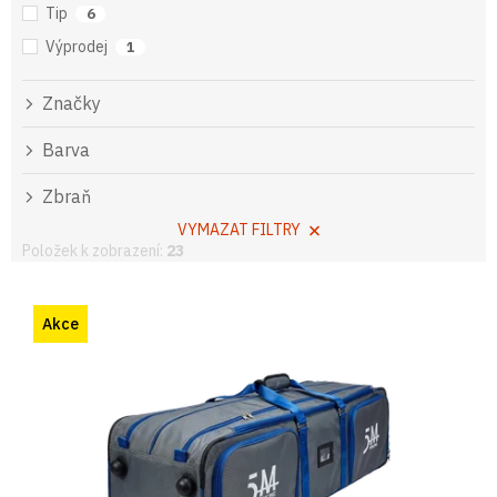
Tip
6
Výprodej
1
Značky
Barva
Zbraň
VYMAZAT FILTRY
Položek k zobrazení:
23
V
ý
Akce
p
i
s
p
r
o
d