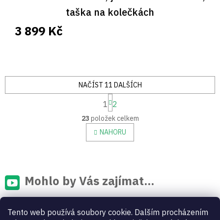
taška na kolečkách
3 899 Kč
NAČÍST 11 DALŠÍCH
S
1
2
t
O
r
23
položek celkem
v
á
n
l
NAHORU
k
á
o
d
v
a
á
c
n
í
Mohlo by Vás zajímat...
í
p
r
v
Tento web používá soubory cookie. Dalším procházením
k