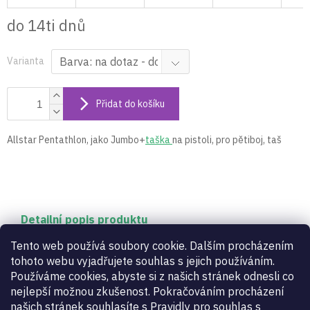
do 14ti dnů
Varianta
Přidat do košíku
Allstar Pentathlon, jako Jumbo+
taška
na pistoli, pro pětiboj, taš
Detailní popis produktu
Allstar Pentathlon, jako Jumbo+
taška
na pistoli, pro
Tento web používá soubory cookie. Dalším procházením
pětiboj, taš
tohoto webu vyjadřujete souhlas s jejich používáním.
Používáme cookies, abyste si z našich stránek odnesli co
nejlepší možnou zkušenost. Pokračováním procházení
Doplňkové parametry
našich stránek souhlasíte s Pravidly pro souhlas s