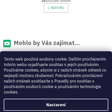
36
položek celkem
v
á
n
l
NAHORU
k
á
o
d
v
a
á
c
n
í
í
p
r
Mohlo by Vás zajímat...
v
k
y
Tento web používá soubory cookie. Dalším procházením
v
ý
tohoto webu vyjadřujete souhlas s jejich používáním.
p
Používáme cookies, abyste si z našich stránek odnesli co
i
nejlepší možnou zkušenost. Pokračováním procházení
s
našich stránek souhlasíte s Pravidly pro souhlas s
u
používáním souborů cookie a používáním technologie
cookies.
Nastavení