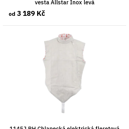
vesta Allstar Inox levá
3 189 Kč
od
1145J RH Chlapecká elektrická fleretová