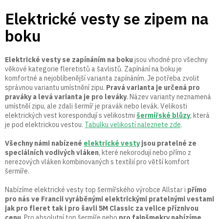
Přejít
Elektrické vesty se zipem na
na
obsah
boku
Elektrické vesty se zapínáním na boku
jsou vhodné pro všechny
věkové kategorie fleretistů a šavlistů. Zapínání na boku je
komfortné a nejoblíbenější varianta zapínáním. Je potřeba zvolit
správnou variantu umístnění zipu.
Pravá varianta je určená pro
praváky a levá varianta je pro leváky
. Název varianty neznamená
umístněí zipu, ale zdali šermíř je pravák nebo levák. Velikosti
elektrických vest korespondují s velikostmi
šermířské blůzy
, která
je pod elektrickou vestou.
Tabulku velikostí naleznete zde
.
Všechny námi nabízené
elektrické vesty
jsou pratelné ze
speciálních vodivých vláken
, které nekorodují nebo přímo z
nerezových vláken kombinovaných s textílií pro větší komfort
šermíře.
Nabízíme elektrické vesty top šermířského výrobce Allstar i
přímo
pro nás ve Francii vyráběnými elektrickými pratelnými vestami
jak pro fleret tak i pro šavli 5M Classic za velice příznivou
cenu
. Pro absolutní top šermíře nebo
pro fajnšmekry nabízíme