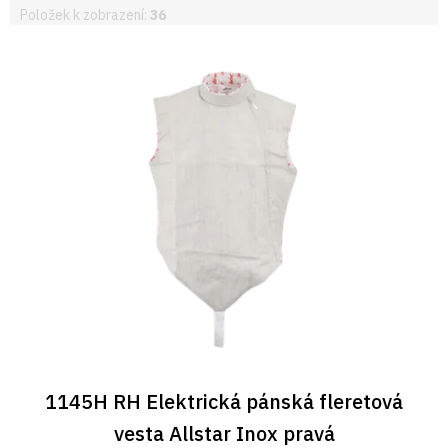
Položek k zobrazení:
36
V
ý
p
i
s
p
r
o
d
u
k
t
ů
1145H RH Elektrická pánská fleretová
vesta Allstar Inox pravá