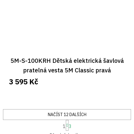
5M-S-100KRH Dětská elektrická šavlová
pratelná vesta 5M Classic pravá
3 595 Kč
NAČÍST 12 DALŠÍCH
S
1
3
t
O
r