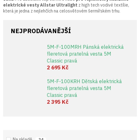
elektrické vesty Allstar Ultralight
z high tech vodivé textílie,
která je jedna z nejlehčích na celosvětovém šermířském trhu.
NEJPRODÁVANĚJŠÍ
5M-F-100MRH Pánská elektrická
fleretová pratelná vesta 5M
Classic pravá
2 695 Kč
5M-F-100KRH Dětská elektrická
fleretová pratelná vesta 5M
Classic pravá
2 395 Kč
Na skladě
24