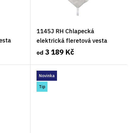
1145J RH Chlapecká
vesta
elektrická fleretová vesta
Allstar Inox pravá
3 189 Kč
od
Novinka
Tip