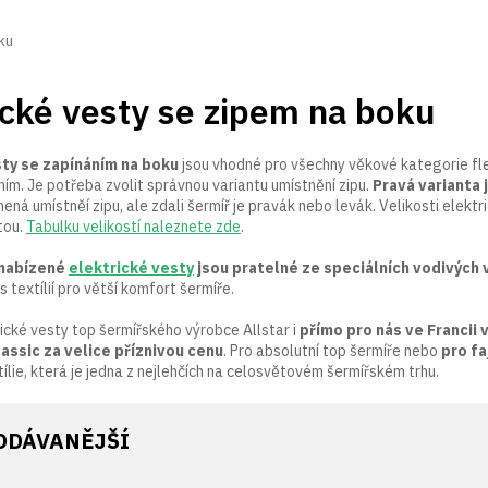
ku
ické vesty se zipem na boku
sty se zapínáním na boku
jsou vhodné pro všechny věkové kategorie fler
ním. Je potřeba zvolit správnou variantu umístnění zipu.
Pravá varianta j
ená umístněí zipu, ale zdali šermíř je pravák nebo levák. Velikosti elekt
tou.
Tabulku velikostí naleznete zde
.
 nabízené
elektrické vesty
jsou pratelné ze speciálních vodivých 
 textílií pro větší komfort šermíře.
ické vesty top šermířského výrobce Allstar i
přímo pro nás ve Francii 
lassic za velice příznivou cenu
. Pro absolutní top šermíře nebo
pro fa
tílie, která je jedna z nejlehčích na celosvětovém šermířském trhu.
ODÁVANĚJŠÍ