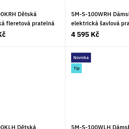
00KRH Dětská
5M-S-100WRH Dáms
ká fleretová pratelná
elektrická šavlová pr
 Classic pravá
vesta 5M Classic prav
Kč
4 595 Kč
Novinka
Tip
00KLH Dětská
5M-S-100WLH Dáms