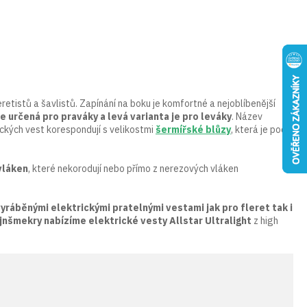
etistů a šavlistů. Zapínání na boku je komfortné a nejoblíbenější
e určená pro praváky a levá varianta je pro leváky
. Název
rických vest korespondují s velikostmi
šermířské blůzy
, která je pod
vláken
, které nekorodují nebo přímo z nerezových vláken
vyráběnými elektrickými pratelnými vestami jak pro fleret tak i
jnšmekry nabízíme elektrické vesty Allstar Ultralight
z high