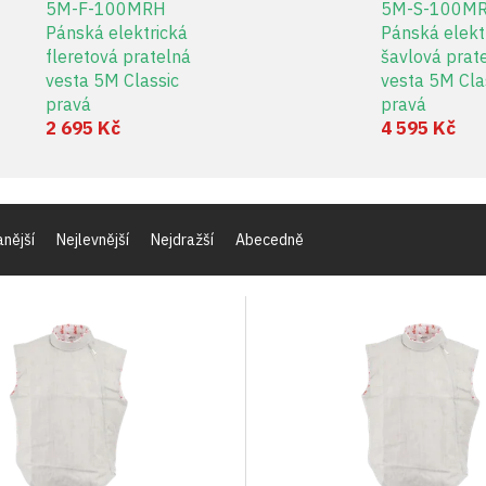
5M-F-100MRH
5M-S-100M
Pánská elektrická
Pánská elekt
fleretová pratelná
šavlová prat
vesta 5M Classic
vesta 5M Cla
pravá
pravá
2 695 Kč
4 595 Kč
nější
Nejlevnější
Nejdražší
Abecedně