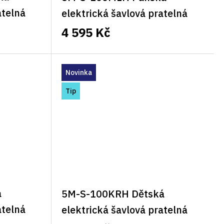
atelná
elektrická šavlová pratelná
vesta 5M Classic levá
4 595 Kč
Novinka
Tip
á
5M-S-100KRH Dětská
atelná
elektrická šavlová pratelná