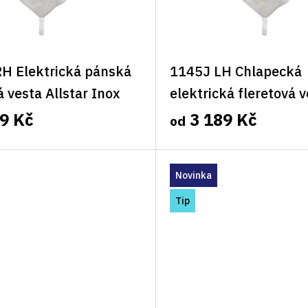
H Elektrická pánská
1145J LH Chlapecká
á vesta Allstar Inox
elektrická fleretová 
Allstar Inox levá
9 Kč
3 189 Kč
od
Novinka
Tip