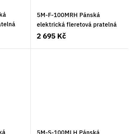
ká
5M-F-100MRH Pánská
atelná
elektrická fleretová pratelná
á
vesta 5M Classic pravá
2 695 Kč
ká
5M-S-100MLH Pánská