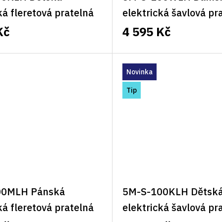
ká fleretová pratelná
elektrická šavlová pr
 Classic levá
vesta 5M Classic levá
Kč
4 595 Kč
Novinka
Tip
00MLH Pánská
5M-S-100KLH Dětsk
ká fleretová pratelná
elektrická šavlová pr