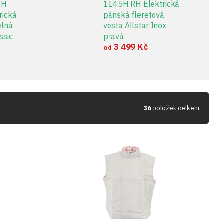
RH
1145H RH Elektrická
rická
pánská fleretová
elná
vesta Allstar Inox
ssic
pravá
3 499 Kč
od
36
položek celkem