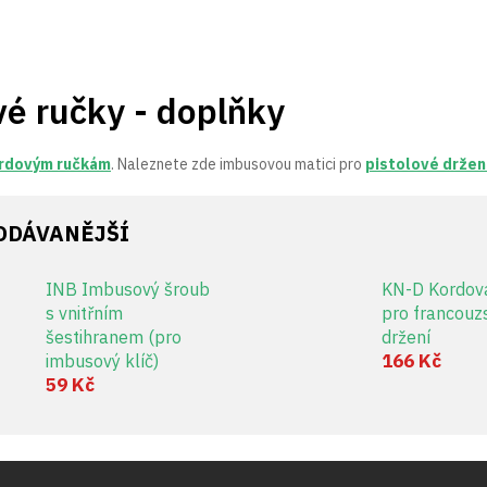
é ručky - doplňky
rdovým ručkám
. Naleznete zde imbusovou matici pro
pistolové držen
ODÁVANĚJŠÍ
INB Imbusový šroub
KN-D Kordová
s vnitřním
pro francouz
šestihranem (pro
držení
166 Kč
imbusový klíč)
59 Kč