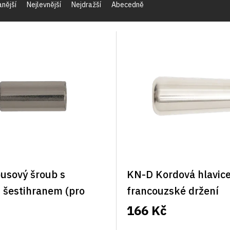
nější
Nejlevnější
Nejdražší
Abecedně
usový šroub s
KN-D Kordová hlavice
 šestihranem (pro
francouzské držení
 klíč)
166 Kč