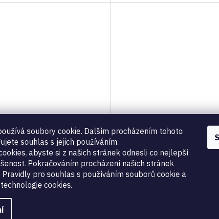
oužívá soubory cookie. Dalším procházením tohoto
S
lavice pro
INB-S Imbusový klíč
ujete souhlas s jejich používáním.
ookies, abyste si z našich stránek odnesli co nejlepší
zské držení
šenost. Pokračováním procházení našich stránek
tion 5M, kulatá
89 Kč
s Pravidly pro souhlas s používáním souborů cookie a
technologie cookies.
í