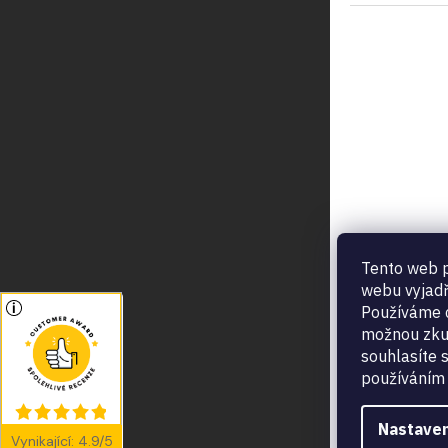
Tento web p
E91-B H
webu vyjadř
Používáme c
francou
možnou zku
competi
80 Kč
souhlasíte 
používáním 
Nastaven
Vynikající
:
4.9
/
5