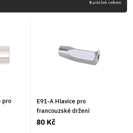
5
položek celkem
 pro
E91-A Hlavice pro
francouzské držení
competition 5M, hranatá
80 Kč