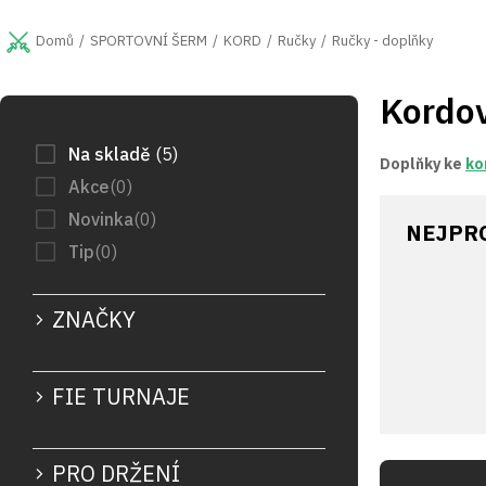
Přejít
na
SPORTOVNÍ ŠERM
KORD
Ručky
Ručky - doplňky
Domů
obsah
Kordov
P
o
s
Na skladě
5
Doplňky ke
ko
t
Akce
0
r
Novinka
0
a
NEJPR
n
Tip
0
n
í
ZNAČKY
p
a
n
e
FIE TURNAJE
l
Ř
PRO DRŽENÍ