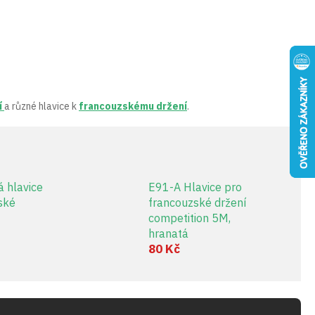
í
a různé hlavice k
francouzskému držení
.
 hlavice
E91-A Hlavice pro
ské
francouzské držení
competition 5M,
hranatá
80 Kč