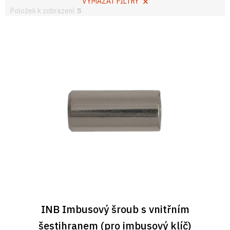
VYMAZAT FILTRY
Položek k zobrazení:
5
V
ý
p
i
s
p
r
o
d
u
k
t
ů
INB Imbusový šroub s vnitřním
šestihranem (pro imbusový klíč)