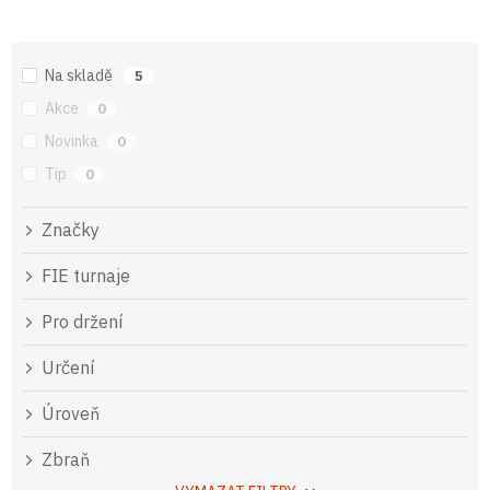
Na skladě
5
Akce
0
Novinka
0
Tip
0
Značky
FIE turnaje
Pro držení
Určení
Úroveň
Zbraň