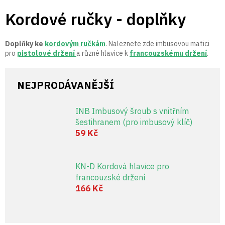
Přejít
Kordové ručky - doplňky
na
obsah
Doplňky ke
kordovým ručkám
. Naleznete zde imbusovou matici
pro
pistolové držení
a různé hlavice k
francouzskému držení
.
NEJPRODÁVANĚJŠÍ
INB Imbusový šroub s vnitřním
šestihranem (pro imbusový klíč)
59 Kč
KN-D Kordová hlavice pro
francouzské držení
166 Kč