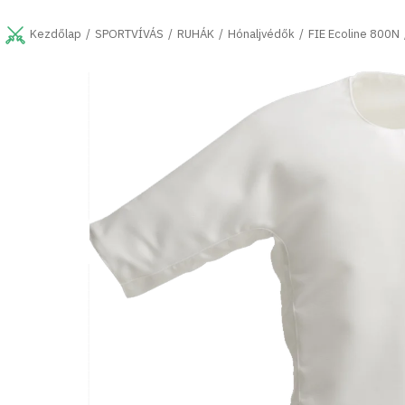
Ugrás
a
SPORTVÍVÁS
RUHÁK
Hónaljvédők
FIE Ecoline 800N
Kezdőlap
fő
tartalomhoz