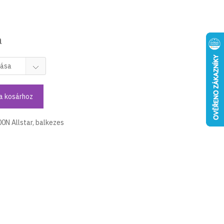
a
a kosárhoz
00N Allstar, balkezes