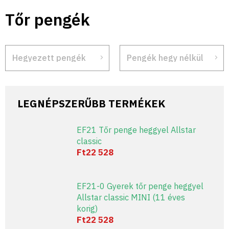
Ugrás
Tőr pengék
a
fő
tartalomhoz
Hegyezett pengék
Pengék hegy nélkül
LEGNÉPSZERŰBB TERMÉKEK
EF21 Tőr penge heggyel Allstar
classic
Ft22 528
EF21-0 Gyerek tőr penge heggyel
Allstar classic MINI (11 éves
korig)
Ft22 528