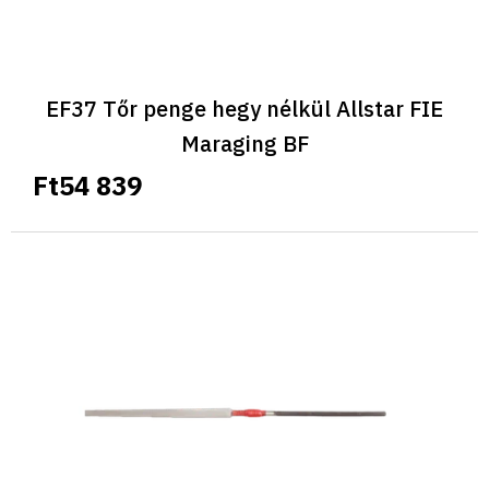
á
j
a
EF37 Tőr penge hegy nélkül Allstar FIE
Maraging BF
Ft54 839