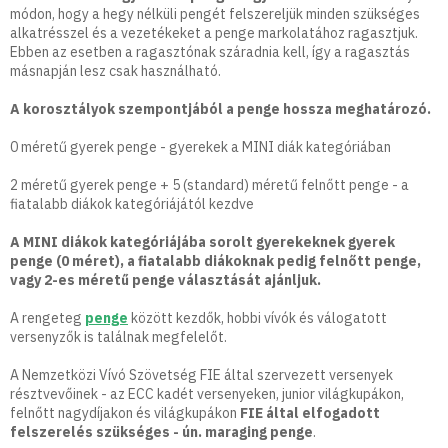
m
módon, hogy a hegy nélküli pengét felszereljük minden szükséges
e
alkatrésszel és a vezetékeket a penge markolatához ragasztjuk.
i
Ebben az esetben a ragasztónak száradnia kell, így a ragasztás
másnapján lesz csak használható.
A korosztályok szempontjából a penge hossza meghatározó.
0 méretű gyerek penge - gyerekek a MINI diák kategóriában
2 méretű gyerek penge + 5 (standard) méretű felnőtt penge - a
fiatalabb diákok kategóriájától kezdve
A MINI diákok kategóriájába sorolt gyerekeknek gyerek
penge (0 méret), a fiatalabb diákoknak pedig felnőtt penge,
vagy 2-es méretű penge választását ajánljuk.
A rengeteg
penge
között kezdők, hobbi vívók és válogatott
versenyzők is találnak megfelelőt.
A Nemzetközi Vívó Szövetség FIE által szervezett versenyek
résztvevőinek - az ECC kadét versenyeken, junior világkupákon,
felnőtt nagydíjakon és világkupákon
FIE által elfogadott
felszerelés szükséges - ún. maraging penge
.