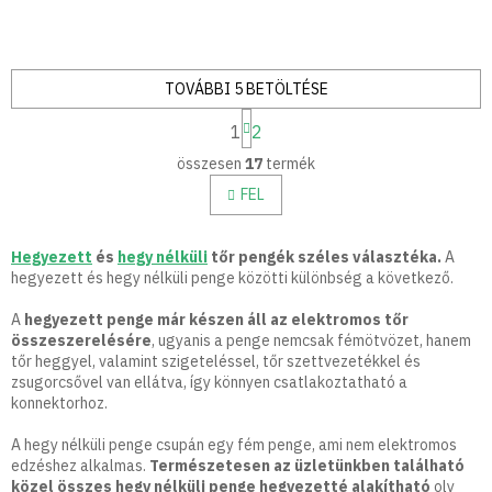
TOVÁBBI 5 BETÖLTÉSE
L
1
2
a
L
p
összesen
17
termék
i
o
z
s
FEL
á
t
s
a
i
Hegyezett
és
hegy nélküli
tőr pengék széles választéka.
A
r
hegyezett és hegy nélküli penge közötti különbség a következő.
á
n
A
hegyezett penge már készen áll az elektromos tőr
y
összeszerelésére
, ugyanis a penge nemcsak fémötvözet, hanem
í
tőr heggyel, valamint szigeteléssel, tőr szettvezetékkel és
t
zsugorcsővel van ellátva, így könnyen csatlakoztatható a
á
konnektorhoz.
s
e
A hegy nélküli penge csupán egy fém penge, ami nem elektromos
l
edzéshez alkalmas.
Természetesen az üzletünkben található
e
közel összes hegy nélküli penge hegyezetté alakítható
oly