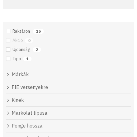
Raktáron
15
Akció
0
Újdonság
2
Tipp
1
Márkák
FIE versenyekre
Kinek
Markolat típusa
Penge hossza