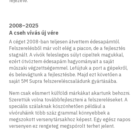
fejezete.
2008–2025
A cseh vívás új vére
A céget 2008-ban teljesen átvettem édesapámtól.
Felszerelésből már volt elég a piacon, de a fejlesztés
stagnált. A vívók felesleges súlyt cipeltek magukkal,
ezért ötvöztem édesapám hagyományait a saját
műszaki végzettségemmel. Lefújtuk a port a gépekről,
és belevágtunk a fejlesztésbe. Majd ezt követően a
saját 5M Supra felszereléscsaládunk gyártásába.
Nem csak elismert külföldi márkákat akartunk behozni.
Szerettük volna továbbfejleszteni a felszereléseket. A
speciális szálaknak köszönhetően például a
vívóruháink több száz grammal könnyebbek a
megszokott versenytársakhoz képest. Egy egész napos
versenyen ez rengeteg megspórolt terhet jelent.