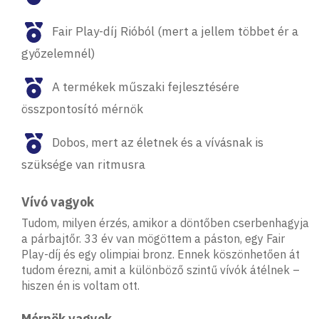
Fair Play-díj Rióból (mert a jellem többet ér a
győzelemnél)
A termékek műszaki fejlesztésére
összpontosító mérnök
Dobos, mert az életnek és a vívásnak is
szüksége van ritmusra
Vívó vagyok
Tudom, milyen érzés, amikor a döntőben cserbenhagyja
a párbajtőr. 33 év van mögöttem a páston, egy Fair
Play-díj és egy olimpiai bronz. Ennek köszönhetően át
tudom érezni, amit a különböző szintű vívók átélnek –
hiszen én is voltam ott.
Mérnök vagyok