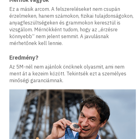
Ez a másik arcom. A felszereléseket nem csupán
érzelmeken, hanem számokon, fizikai tulajdonságokon,
anyagfeszültségeken és grammokon keresztül is
vizsgálom. Mérnökként tudom, hogy az „érzésre
könnyebb” nem jelent semmit. A javulásnak
mérhetőnek kell lennie.
Eredmény?
Az 5M-nél nem ajánlok önöknek olyasmit, ami nem
ment át a kezeim között. Tekintsék ezt a személyes
minőségi garanciámnak.