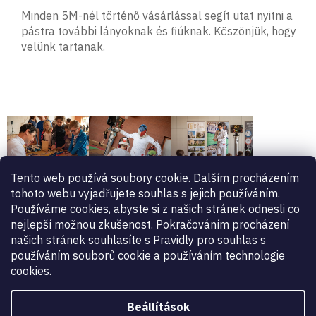
Minden 5M-nél történő vásárlással segít utat nyitni a
pástra további lányoknak és fiúknak. Köszönjük, hogy
velünk tartanak.
Tento web používá soubory cookie. Dalším procházením
tohoto webu vyjadřujete souhlas s jejich používáním.
Používáme cookies, abyste si z našich stránek odnesli co
Önök is támogathatják
nejlepší možnou zkušenost. Pokračováním procházení
našich stránek souhlasíte s Pravidly pro souhlas s
alapítványunkat
používáním souborů cookie a používáním technologie
Látogasson el weboldalára, és tudja meg,
cookies.
miket is csinálunk
Beállítások