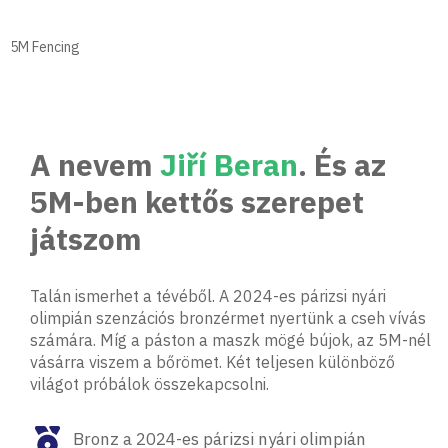
Ugrás
a
fő
5M Fencing
tartalomhoz
A nevem
Jiří Beran
. És az
5M-ben kettős szerepet
játszom
Talán ismerhet a tévéből. A 2024-es párizsi nyári
olimpián szenzációs bronzérmet nyertünk a cseh vívás
számára. Míg a páston a maszk mögé bújok, az 5M-nél
vásárra viszem a bőrömet. Két teljesen különböző
világot próbálok összekapcsolni.
Bronz a 2024-es párizsi nyári olimpián