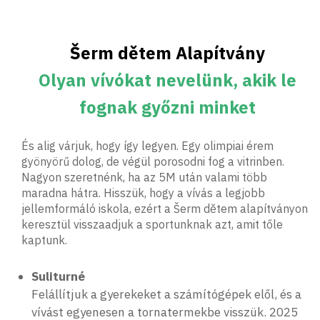
Šerm dětem Alapítvány
Olyan vívókat nevelünk, akik le
fognak győzni minket
És alig várjuk, hogy így legyen. Egy olimpiai érem
gyönyörű dolog, de végül porosodni fog a vitrinben.
Nagyon szeretnénk, ha az 5M után valami több
maradna hátra. Hisszük, hogy a vívás a legjobb
jellemformáló iskola, ezért a Šerm dětem alapítványon
keresztül visszaadjuk a sportunknak azt, amit tőle
kaptunk.
Suliturné
Felállítjuk a gyerekeket a számítógépek elől, és a
vívást egyenesen a tornatermekbe visszük. 2025