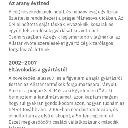
Az arany évtized
A cég növekedésnek indult, és néhány évig egy fizikai
üzlettel is rendelkezett a prágai Mánesova utcában. Az
5M elindította saját táskák, vívózoknik, kosarak és
egyéb felszerelések gyártását közvetlenül
Csehországban. Az egyik legismertebb világmárka, az
Allstar vívófelszereléseket gyártó cég kizárólagos
forgalmazói lettünk.
2002–2007
Eltávolodás a gyártástól
A növekedés lelassult, és a figyelem a saját gyártásról
tisztán az Allstar termékek forgalmazására irányult.
Amikor a prágai Cseh Műszaki Egyetemen (ČVUT)
befejeztem a tanulmányaimat, azon kaptam magam,
hogy túl gyakran gondolkodom azon, hogyan tudnám az
5M-et továbbvinni. 2006-ban nem bírtam tovább, és
elindítottam az első e-shopot, a 5mfencing.com-ot.
Ezzel megkezdődött családi vállalkozásunk második