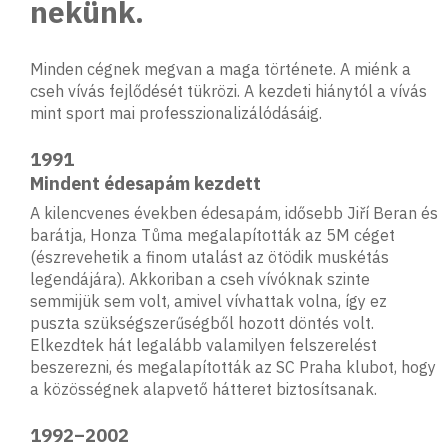
nekünk.
Minden cégnek megvan a maga története. A miénk a
cseh vívás fejlődését tükrözi. A kezdeti hiánytól a vívás
mint sport mai professzionalizálódásáig.
1991
Mindent édesapám kezdett
A kilencvenes években édesapám, idősebb Jiří Beran és
barátja, Honza Tůma megalapították az 5M céget
(észrevehetik a finom utalást az ötödik muskétás
legendájára). Akkoriban a cseh vívóknak szinte
semmijük sem volt, amivel vívhattak volna, így ez
puszta szükségszerűségből hozott döntés volt.
Elkezdtek hát legalább valamilyen felszerelést
beszerezni, és megalapították az SC Praha klubot, hogy
a közösségnek alapvető hátteret biztosítsanak.
1992–2002