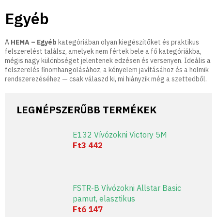
Ugrás
Egyéb
a
fő
tartalomhoz
A
HEMA – Egyéb
kategóriában olyan kiegészítőket és praktikus
felszerelést találsz, amelyek nem fértek bele a fő kategóriákba,
mégis nagy különbséget jelentenek edzésen és versenyen. Ideális a
felszerelés finomhangolásához, a kényelem javításához és a holmik
rendszerezéséhez — csak válaszd ki, mi hiányzik még a szettedből.
LEGNÉPSZERŰBB TERMÉKEK
E132 Vívózokni Victory 5M
Ft3 442
FSTR-B Vívózokni Allstar Basic
pamut, elasztikus
Ft6 147