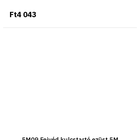
Ft4 043
5M09 Fejvéd kulcstartó ezüst 5M