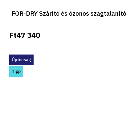
FOR-DRY Szárító és ózonos szagtalanító
Ft47 340
Újdonság
Tipp