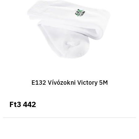
é
k
e
k
l
i
s
t
á
j
a
E132 Vívózokni Victory 5M
Ft3 442