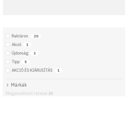
Raktáron
20
Akció
1
Újdonság
3
Tipp
5
AKCIÓ ÉS KIÁRUSÍTÁS
1
Márkák
Megjeleníthető tételek
20
T
e
r
m