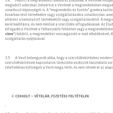
3.4 Mielőtt a megrendelést elküldi az Eladónak, a Vevőnek módjába
megadott adatokat, beleértve a Vevőnek a megrendelésben megadot
vonatkozó képességét is. A "megrendelés és fizetés" gombra kattin
kosárban lévő termékekre vagy szolgáltatásokra vonatkozóan, ame
eltérést a bemutatott termékektől vagy szolgáltatásoktól. A megr
kerül kiállításra, és nem minősül a szerződés elfogadásának. Az Ela
elfogadni a Vevőnek a felhasználói felületen vagy a megrendelésbe
címe
") küldött, a megrendelést visszaigazoló e-mail elküldésével, il
szolgáltatás nyújtásával.
3.5 A Vevő beleegyezik abba, hogy a szerződéskötéshez modern k
szerződéskötéssel kapcsolatos távközlési eszközök használata sorá
telefonhívás költségei) a Vevő maga téríti, és nem térnek el az alapd
CIKKELY – VÉTELÁR, FIZETÉSI FELTÉTELEK