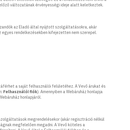
 előző változatának érvényességi ideje alatt keletkeztek.
zandók az Eladó által nyújtott szolgáltatásokra, akár
az egyes rendelkezésekben kifejezetten nem szerepel.
érhet a saját felhasználói felületéhez. A Vevő árukat és
n:
Felhasználói fiók
). Amennyiben a Webáruház honlapja
a Webáruház honlapjáról.
zolgáltatások megrendelésekor (akár regisztráció nélkül
óságnak megfelelően megadni. A Vevő köteles a