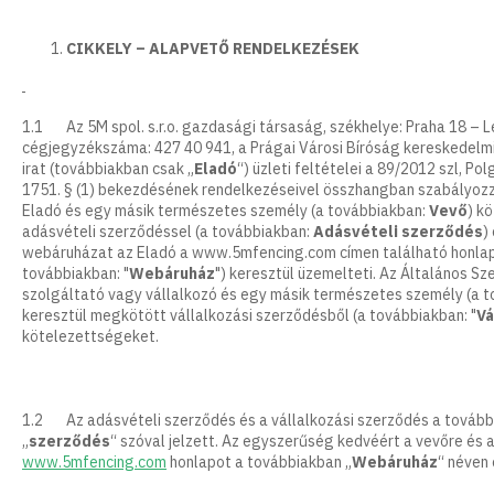
CIKKELY – ALAPVETŐ RENDELKEZÉSEK
1.1 Az 5M spol. s.r.o. gazdasági társaság, székhelye: Praha 18 – L
cégjegyzékszáma: 427 40 941, a Prágai Városi Bíróság kereskedelm
irat (továbbiakban csak „
Eladó
“) üzleti feltételei a 89/2012 szl, P
1751. § (1) bekezdésének rendelkezéseivel összhangban szabályozza
Eladó és egy másik természetes személy (a továbbiakban:
Vevő
) k
adásvételi szerződéssel (a továbbiakban:
Adásvételi szerződés
)
webáruházat az Eladó a www.5mfencing.com címen található honlapo
továbbiakban: "
Webáruház
") keresztül üzemelteti. Az Általános S
szolgáltató vagy vállalkozó és egy másik természetes személy (a t
keresztül megkötött vállalkozási szerződésből (a továbbiakban: "
Vá
kötelezettségeket.
1.2 Az adásvételi szerződés és a vállalkozási szerződés a tovább
„
szerződés
“ szóval jelzett. Az egyszerűség kedvéért a vevőre és a
www.5mfencing.com
honlapot a továbbiakban „
Webáruház
“ néven 