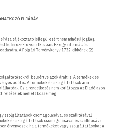
VONATKOZÓ ELJÁRÁS
írása tájékoztató jellegű, ezért nem minősül jogilag
ést kötni ezekre vonatkozóan. Ez egy információs
eadására. A Polgári Törvénykönyv 1732. cikkének (2)
lgáltatásokról, beleértve azok árait is. A termékek és
ényes adót is. A termékek és szolgáltatások árai
álhatóak. Ez a rendelkezés nem korlátozza az Eladó azon
t feltételek mellett kösse meg.
y szolgáltatások csomagolásával és szállításával
rmékek és szolgáltatások csomagolásával és szállításával
ben érvényesek, ha a termékeket vagy szolgáltatásokat a