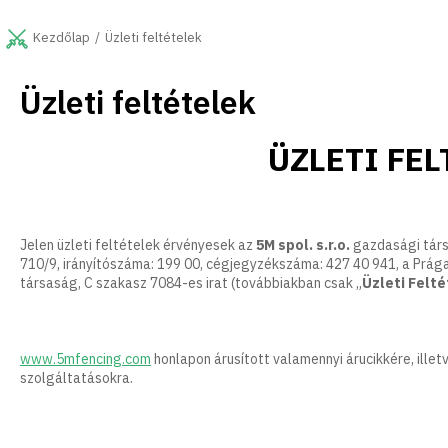
Ugrás
a
Üzleti feltételek
Kezdőlap
fő
tartalomhoz
Üzleti feltételek
ÜZLETI FEL
Jelen üzleti feltételek érvényesek az
5M spol. s.r.o.
gazdasági társ
710/9, irányítószáma: 199 00, cégjegyzékszáma: 427 40 941, a Prág
társaság, C szakasz 7084-es irat (továbbiakban csak „
Üzleti Felt
www.5mfencing.com
honlapon árusított valamennyi árucikkére, ill
szolgáltatásokra.