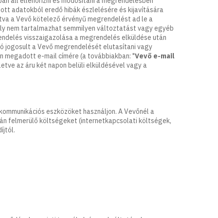
n áll ellenőrizni és módosítani a megrendelésben
t adatokból eredő hibák észlelésére és kijavítására
tva a Vevő kötelező érvényű megrendelést ad le a
ly nem tartalmazhat semmilyen változtatást vagy egyéb
endelés visszaigazolása a megrendelés elküldése után
dó jogosult a Vevő megrendelését elutasítani vagy
n megadott e-mail címére (a továbbiakban: "
Vevő e-mail
letve az áru két napon belüli elküldésével vagy a
ommunikációs eszközöket használjon. A Vevőnél a
n felmerülő költségeket (internetkapcsolati költségek,
íjtól.