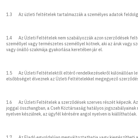
1.3 Az üzleti feltételek tartalmazzák a személyes adatok feldolgo
1.4 Az Üzleti Feltételek nem szabályozzák azon szerződések feltét
személlyel vagy természetes személlyel kötnek, aki az áruk vagy 
vagy önálló szakmája gyakorlása keretében jár el.
1.5 Az Üzleti Feltételektől eltérő rendelkezésekről különállóan le
elsőbbséget élveznek az Üzleti Feltételekkel megegyező szerződé
1.6 Az Üzleti Feltételek a szerződések szerves részét képezik. Az 
joggal összhangban, a Cseh Köztársaság hatályos jogszabályainak m
nyelven készülnek, az ügyfél kérésére angol nyelven is kiállíthatóak.
1.7 Az Eladó egyoldalúan megváltoztathatja vagy kiegészítheti az 