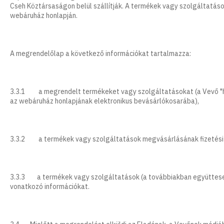
Cseh Köztársaságon belül szállítják. A termékek vagy szolgáltatás
webáruház honlapján.
A megrendelőlap a következő információkat tartalmazza:
3.3.1 a megrendelt termékeket vagy szolgáltatásokat (a Vevő "h
az webáruház honlapjának elektronikus bevásárlókosarába),
3.3.2 a termékek vagy szolgáltatások megvásárlásának fizetési mód
3.3.3 a termékek vagy szolgáltatások (a továbbiakban együttese
vonatkozó információkat.