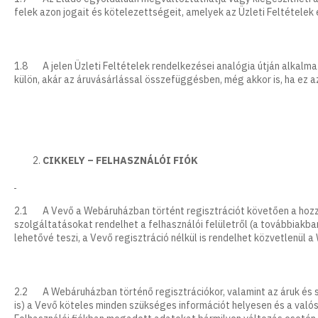
felek azon jogait és kötelezettségeit, amelyek az Üzleti Feltételek
1.8 A jelen Üzleti Feltételek rendelkezései analógia útján alkalma
külön, akár az áruvásárlással összefüggésben, még akkor is, ha ez 
CIKKELY – FELHASZNÁLÓI FIÓK
2.1 A Vevő a Webáruházban történt regisztrációt követően a hozzáf
szolgáltatásokat rendelhet a felhasználói felületről (a továbbiakba
lehetővé teszi, a Vevő regisztráció nélkül is rendelhet közvetlenül 
2.2 A Webáruházban történő regisztrációkor, valamint az áruk és s
is) a Vevő köteles minden szükséges információt helyesen és a val