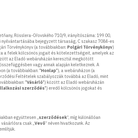
etňany, Rösslera-Ořovského 710/9, irányítószáma: 199 00,
i nyilvántartásába bejegyzett társaság, C szakasz 7084-es
olgári Törvénykönyv (a továbbiakban:
Polgári Törvénykönyv
)
 a felek kölcsönös jogait és kötelezettségeit, amelyek az
özött az Eladó webáruházán keresztül megkötött
 összefüggésben vagy annak alapján keletkeznek. A
n (a továbbiakban: "
Honlap
"), a webáruházon (a
zerződési Feltételek szabályozzák továbbá az Eladó, mint
ovábbiakban: "
Vásárló
") között az Eladó webáruházán
llalkozási szerződés
") eredő kölcsönös jogokat és
iakban együttesen „
szerződések
“, míg különállóan
 vásárlósra csak „
Vevő
“ néven hivatkozunk. Az
említjük.