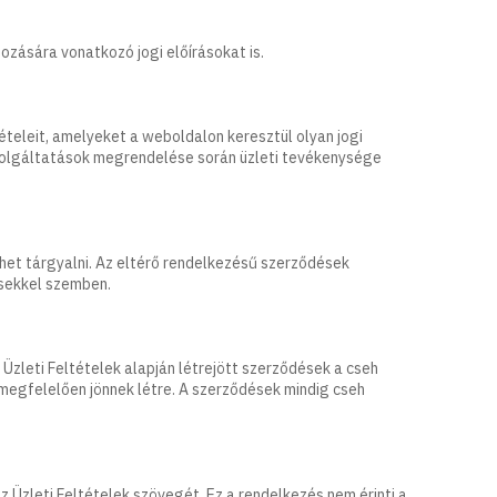
zására vonatkozó jogi előírásokat is.
eleit, amelyeket a weboldalon keresztül olyan jogi
szolgáltatások megrendelése során üzleti tevékenysége
het tárgyalni. Az eltérő rendelkezésű szerződések
sekkel szemben.
Üzleti Feltételek alapján létrejött szerződések a cseh
egfelelően jönnek létre. A szerződések mindig cseh
Üzleti Feltételek szövegét. Ez a rendelkezés nem érinti a