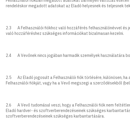
Felhasználói fiókban megadott adatokat bármilyen változás esetén fri
rendeléskor megadott adatokat az Eladó helyesnek és teljesnek teki
2.3 A Felhasználói fiókhoz való hozzáférés felhasználónévvel és jel
való hozzáféréshez szükséges információkat bizalmasan kezelni.
2.4 A Vevőnek nincs jogában harmadik személyek használatára bocs
2.5 Az Eladó jogosult a Felhasználói fiók törlésére, különösen, ha
Felhasználói fiókját, vagy ha a Vevő megszegi a szerződésekből (bel
2.6 A Vevő tudomásul veszi, hogy a Felhasználói fiók nem feltétlen
Eladó hardver- és szoftverberendezéseinek szükséges karbantartásá
szoftverberendezéseinek szükséges karbantartására.