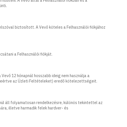
ssíteni. A Vevő által a Felhasználói fiókban és a
nti.
szóval biztosított. A Vevő köteles a Felhasználói fiókjához
átani a Felhasználói fiókját.
 a Vevő 12 hónapnál hosszabb ideig nem használja a
eértve az Üzleti Feltételeket) eredő kötelezettségeit.
ül áll folyamatosan rendelkezésre, különös tekintettel az
ra, illetve harmadik felek hardver- és