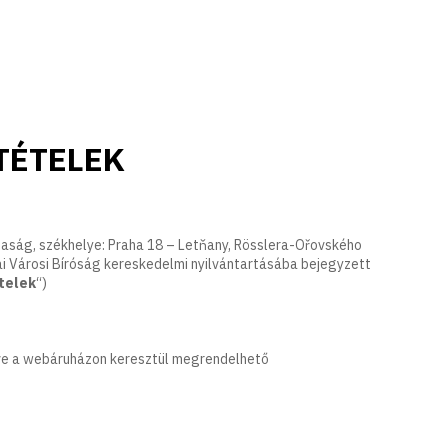
TÉTELEK
aság, székhelye: Praha 18 – Letňany, Rösslera-Ořovského
ai Városi Bíróság kereskedelmi nyilvántartásába bejegyzett
ételek
“)
etve a webáruházon keresztül megrendelhető