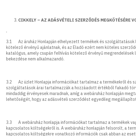
CIKKELY – AZ ADÁSVÉTELI SZERZŐDÉS MEGKÖTÉSÉRE 
3.1 Az áruház Honlapján elhelyezett termékek és szolgáltatások le
kötelező érvényű ajánlatnak, és az Eladó ezért nem köteles szerződ
katalógus, amely csupán felhívás kötelező érvényű megrendelések l
bekezdése nem alkalmazandó.
3.2 Az üzlet Honlapja információkat tartalmaz a termékekről és szo
szolgáltatások árai tartalmazzák a hozzáadott értékből fakadó törv
mindaddig érvényesek maradnak, amíg a webáruház honlapján megtal
lehetőségét, hogy az adásvételi szerződést egyedileg megállapítot
3.3 A webáruház honlapja információkat tartalmaz a termékek vag
kapcsolatos költségekről is. A webáruház honlapján felsorolt, a te
kapcsolatos költségekre vonatkozó információk csak abban az eset