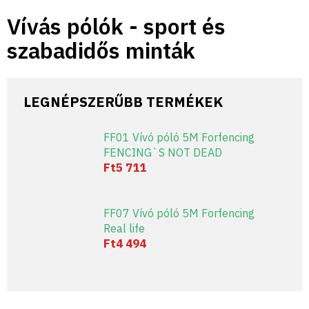
Ugrás
Vívás pólók - sport és
a
fő
szabadidős minták
tartalomhoz
LEGNÉPSZERŰBB TERMÉKEK
FF01 Vívó póló 5M Forfencing
FENCING`S NOT DEAD
Ft5 711
FF07 Vívó póló 5M Forfencing
Real life
Ft4 494