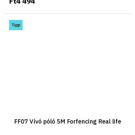
Ft4 494
Tipp
FF07 Vívó póló 5M Forfencing Real life