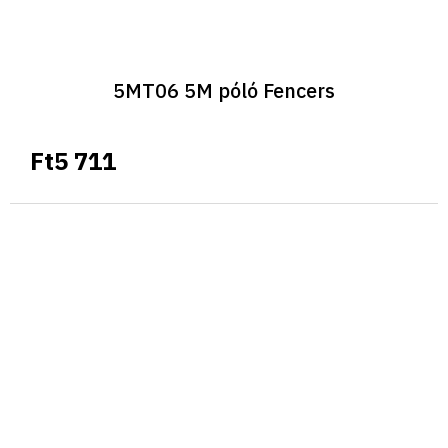
5MT06 5M póló Fencers
Ft5 711