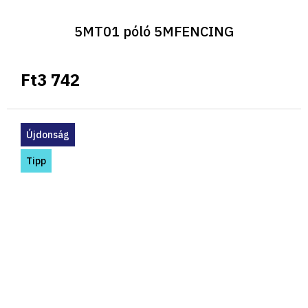
5MT01 póló 5MFENCING
Ft3 742
Újdonság
Tipp