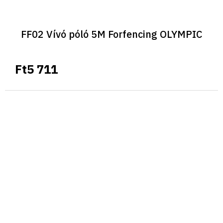
FF02 Vívó póló 5M Forfencing OLYMPIC
Ft5 711