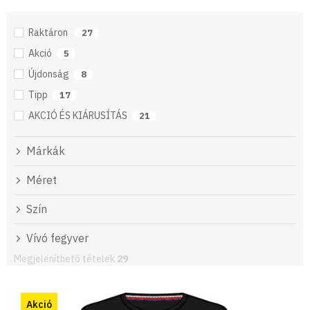
Raktáron
27
Akció
5
Újdonság
8
Tipp
17
AKCIÓ ÉS KIÁRUSÍTÁS
21
Márkák
Méret
Szín
Vívó fegyver
Megjeleníthető tételek
29
T
e
Akció