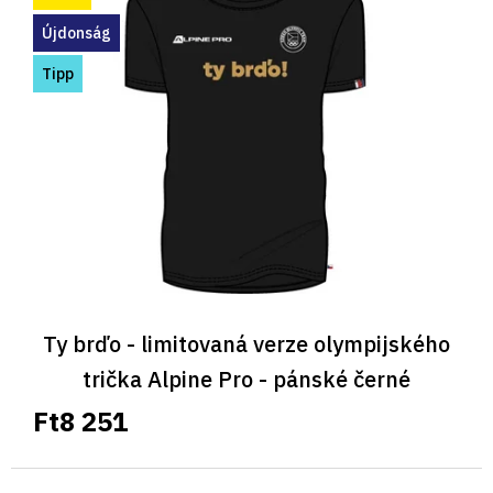
r
m
Újdonság
é
Tipp
k
e
k
l
i
s
t
á
j
a
Ty brďo - limitovaná verze olympijského
trička Alpine Pro - pánské černé
Ft8 251