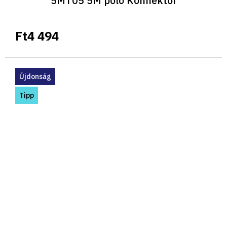
5MT05 5M póló Konnektor
Ft4 494
Újdonság
Tipp