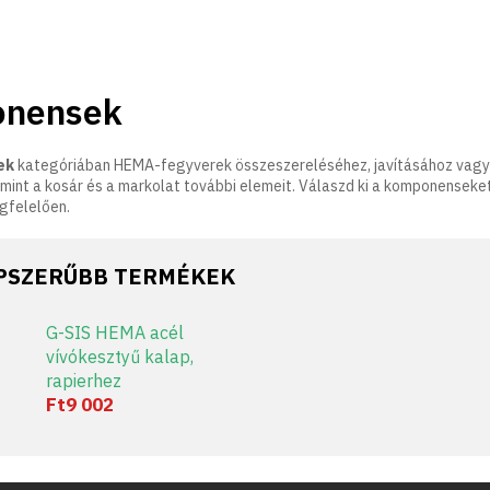
nensek
ek
kategóriában HEMA-fegyverek összeszereléséhez, javításához vagy f
mint a kosár és a markolat további elemeit. Válaszd ki a komponenseket
gfelelően.
PSZERŰBB TERMÉKEK
G-SIS HEMA acél
vívókesztyű kalap,
rapierhez
Ft9 002