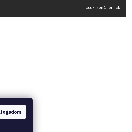
összesen
1
termék
lfogadom