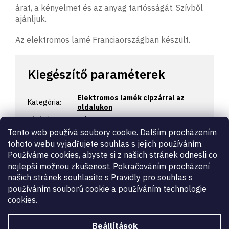
árat, a kényelmet és az anyag tartósságát. Szívből
ajánljuk.
Az elektromos lamé Franciaországban készült.
Kiegészítő paraméterek
Elektromos lamék cipzárral az
Kategória
:
oldalukon
Jótállás
:
2 év
Tento web používá soubory cookie. Dalším procházením
FIE
Igen, FIE által elfogadott
versenyekre
:
tohoto webu vyjadřujete souhlas s jejich používáním.
Kinek
:
férfi
Používáme cookies, abyste si z našich stránek odnesli co
nejlepší možnou zkušenost. Pokračováním procházení
oldalon
:
balkezes
našich stránek souhlasíte s Pravidly pro souhlas s
Szint
:
kezdő
,
profi
,
gazdaságos
,
hobbi
používáním souborů cookie a používáním technologie
Tanúsítvány
:
FIE versenyekre
cookies.
Termék
elektromos lamé
típusa
:
Vívó fegyver
:
tőr
Beállítások