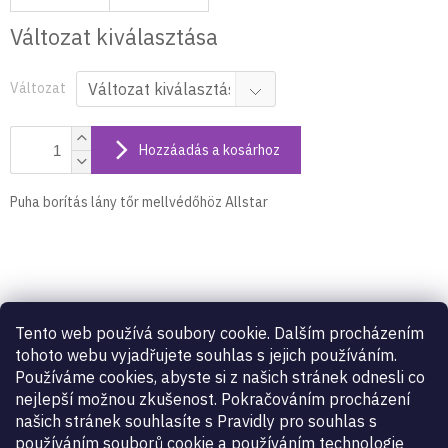
Változat kiválasztása
Változat
Hozzáadás a kosárhoz
Puha borítás lány tőr mellvédőhöz Allstar
Termék részletes leírása
Tento web používá soubory cookie. Dalším procházením
Puha borítás lány tőr mellvédőhöz Allstar
tohoto webu vyjadřujete souhlas s jejich používáním.
Používáme cookies, abyste si z našich stránek odnesli co
nejlepší možnou zkušenost. Pokračováním procházení
Kiegészítő paraméterek
našich stránek souhlasíte s Pravidly pro souhlas s
používáním souborů cookie a používáním technologie