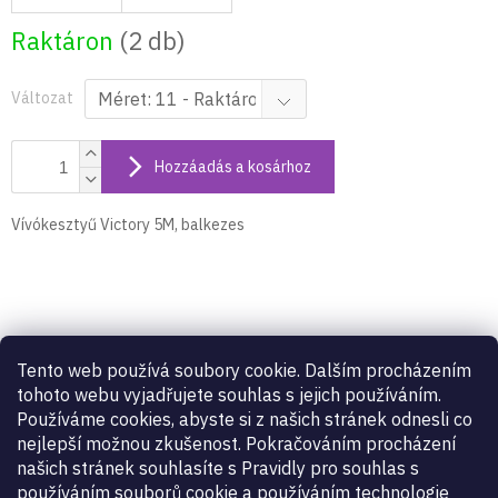
Raktáron
(2 db)
Változat
Hozzáadás a kosárhoz
Vívókesztyű Victory 5M, balkezes
Termék részletes leírása
Tento web používá soubory cookie. Dalším procházením
Vívókesztyű Victory 5M, balkezes
tohoto webu vyjadřujete souhlas s jejich používáním.
Používáme cookies, abyste si z našich stránek odnesli co
nejlepší možnou zkušenost. Pokračováním procházení
Kiegészítő paraméterek
našich stránek souhlasíte s Pravidly pro souhlas s
používáním souborů cookie a používáním technologie