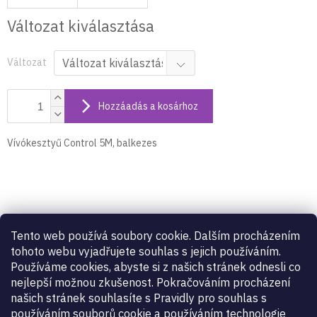
Változat kiválasztása
Változat
Hozzáadás a kosárhoz
Vívókesztyű Control 5M, balkezes
Termék részletes leírása
Tento web používá soubory cookie. Dalším procházením
Vívókesztyű Control 5M, balkezes
tohoto webu vyjadřujete souhlas s jejich používáním.
Používáme cookies, abyste si z našich stránek odnesli co
nejlepší možnou zkušenost. Pokračováním procházení
Kiegészítő paraméterek
našich stránek souhlasíte s Pravidly pro souhlas s
používáním souborů cookie a používáním technologie