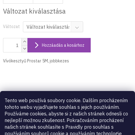
Változat kiválasztása
Változat
Hozzáadás a kosárhoz
Vívókesztyű Prostar 5M, jobbkezes
Termék részletes leírása
Tento web používá soubory cookie. Dalším procházením
Vívókesztyű Prostar 5M, jobbkezes
tohoto webu vyjadřujete souhlas s jejich používáním.
Používáme cookies, abyste si z našich stránek odnesli co
nejlepší možnou zkušenost. Pokračováním procházení
Kiegészítő paraméterek
našich stránek souhlasíte s Pravidly pro souhlas s
používáním souborů cookie a používáním technologie