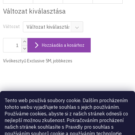
Változat kiválasztása
Változat
Hozzáadás a kosárhoz
Vívókesztyű Exclusive 5M, jobbkezes
Termék részletes leírása
Tento web používá soubory cookie. Dalším procházením
Vívókesztyű Exclusive 5M, jobbkezes
tohoto webu vyjadřujete souhlas s jejich používáním.
Používáme cookies, abyste si z našich stránek odnesli co
nejlepší možnou zkušenost. Pokračováním procházení
Kiegészítő paraméterek
našich stránek souhlasíte s Pravidly pro souhlas s
používáním souborů cookie a používáním technologie