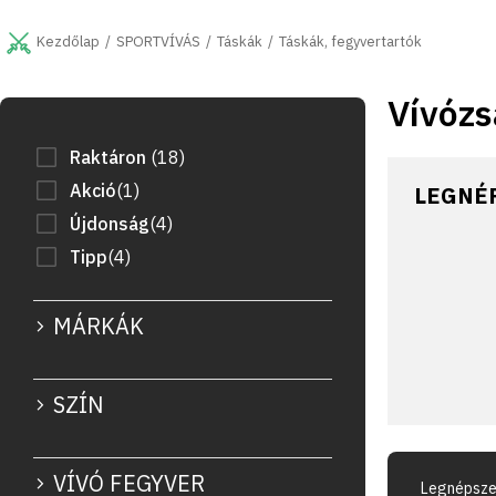
Ugrás
a
SPORTVÍVÁS
Táskák
Táskák, fegyvertartók
Kezdőlap
fő
tartalomhoz
Vívózs
O
l
d
Raktáron
18
a
Akció
1
LEGNÉ
l
Újdonság
4
s
ó
Tipp
4
p
a
MÁRKÁK
n
e
l
SZÍN
T
VÍVÓ FEGYVER
e
Legnépsze