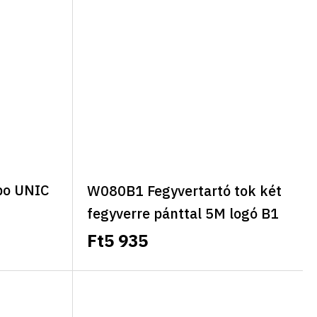
bo UNIC
W080B1 Fegyvertartó tok két
fegyverre pánttal 5M logó B1
Ft5 935