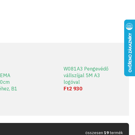
W081A3 Pengevédő
HEMA
vállszíjjal 5M A3
40cm
logóval
Ft2 930
éhez, B1
összesen
19
termék