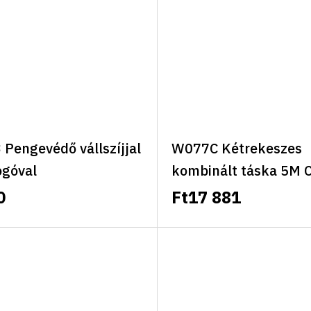
Pengevédő vállszíjjal
W077C Kétrekeszes
ogóval
kombinált táska 5M C
kézben vagy háton
0
Ft17 881
hordozható