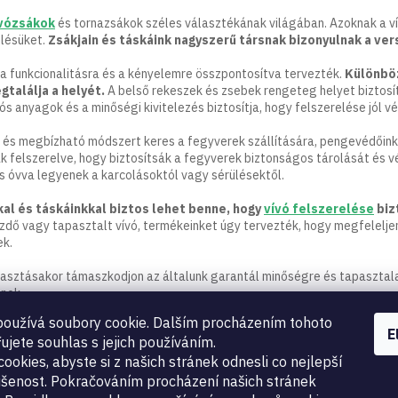
á
a
s
vózsákok
és tornazsákok széles választékának világában. Azoknak a ví
i
elésüket.
Zsákjain és táskáink nagyszerű társnak bizonyulnak a ve
r
á
a funkcionalitásra és a kényelemre összpontosítva tervezték.
Különböz
n
találja a helyét.
A belső rekeszek és zsebek rengeteg helyet biztos
y
ós anyagok és a minőségi kivitelezés biztosítja, hogy felszerelése jól v
í
t
 és megbízható módszert keres a fegyverek szállítására, pengevédőink 
á
k felszerelve, hogy biztosítsák a fegyverek biztonságos tárolását és v
s
 óvva legyenek a karcolásoktól vagy sérülésektől.
e
l
kal és táskáinkkal biztos lehet benne, hogy
vívó felszerelése
biz
e
zdő vagy tapasztalt vívó, termékeinket úgy tervezték, hogy megfelelj
m
ek.
e
i
lasztásakor támaszkodjon az általunk garantál minőségre és tapasztala
nek.
oužívá soubory cookie. Dalším procházením tohoto
E
ujete souhlas s jejich používáním.
ookies, abyste si z našich stránek odnesli co nejlepší
šenost. Pokračováním procházení našich stránek