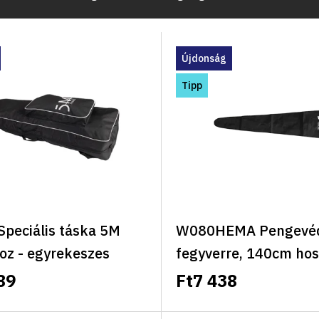
Újdonság
Tipp
peciális táska 5M
W080HEMA Pengevé
z - egyrekeszes
fegyverre, 140cm ho
t - D logóval, 140 cm
pengéhez, B1 logóval
89
Ft7 438
 kézben vagy háton