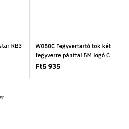
star RB3
W080C Fegyvertartó tok két
fegyverre pánttal 5M logó C
Ft5 935
SE