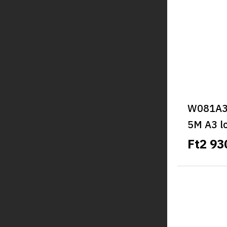
W081A3 
5M A3 l
Ft2 93