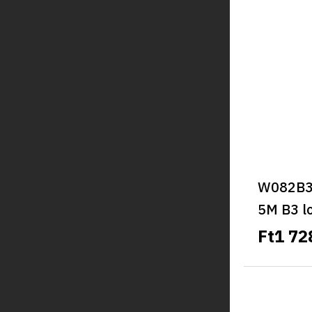
hordozh
W082B3-
5M B3 l
Ft1 72