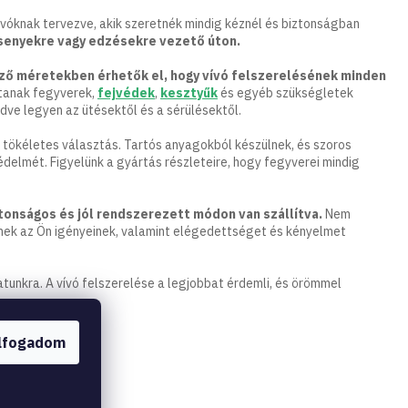
vóknak tervezve, akik szeretnék mindig kéznél és biztonságban
rsenyekre vagy edzésekre vezető úton.
ő méretekben érhetők el, hogy vívó felszerelésének minden
ítanak fegyverek,
fejvédek
,
kesztyűk
és egyéb szükségletek
édve legyen az ütésektől és a sérülésektől.
tökéletes választás. Tartós anyagokból készülnek, és szoros
édelmét. Figyelünk a gyártás részleteire, hogy fegyverei mindig
tonságos és jól rendszerezett módon van szállítva.
Nem
enek az Ön igényeinek, valamint elégedettséget és kényelmet
tunkra. A vívó felszerelése a legjobbat érdemli, és örömmel
lfogadom