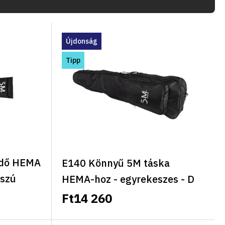
Újdonság
Tipp
dő HEMA
E140 Könnyű 5M táska
sszú
HEMA-hoz - egyrekeszes - D
logó, 140cm hosszú, kézben
Ft14 260
vagy háton hordozható