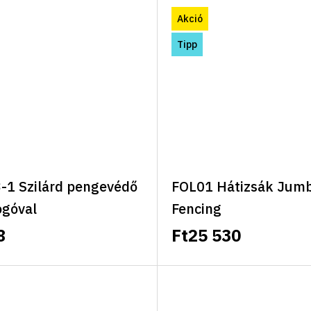
ató
Akció
Tipp
1 Szilárd pengevédő
FOL01 Hátizsák Jum
ogóval
Fencing
8
Ft25 530