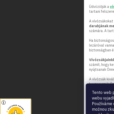
Üdvözöljük a
ví
tartani felszer
A vívózsákokat 
darabjának meg
számára. A tart
Ha biztonságos
lezáróval vanna
biztonságban és
Vívózsákjaink
számít, hogy ke
nyújtsanak Önn
A vívózsák kivá
beszerezzük Ön
Tento web p
webu vyjadř
Používáme c
možnou zku