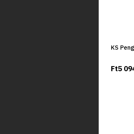
KS Peng
Ft5 09