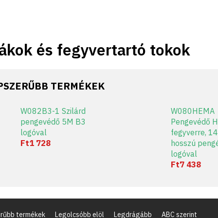
ákok és fegyvertartó tokok
PSZERŰBB TERMÉKEK
W082B3-1 Szilárd
W080HEMA
pengevédő 5M B3
Pengevédő 
logóval
fegyverre, 1
Ft1 728
hosszú peng
logóval
Ft7 438
rűbb termékek
Legolcsóbb elöl
Legdrágább
ABC szerint