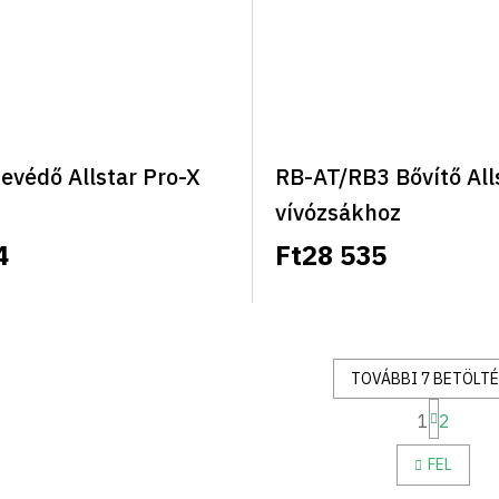
evédő Allstar Pro-X
RB-AT/RB3 Bővítő All
vívózsákhoz
4
Ft28 535
TOVÁBBI 7 BETÖLTÉ
L
1
2
a
L
p
i
o
FEL
s
z
t