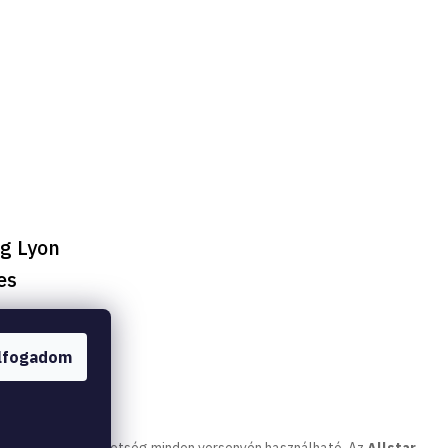
g Lyon
es
lfogadom
mi a Cseh Vívószövetség minden versenyén használható. Az
Allstar