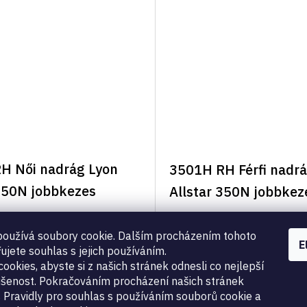
H Női nadrág Lyon
3501H RH Férfi nadrá
 350N jobbkezes
Allstar 350N jobbkez
33
Ft16 516
oužívá soubory cookie. Dalším procházením tohoto
E
ujete souhlas s jejich používáním.
ookies, abyste si z našich stránek odnesli co nejlepší
šenost. Pokračováním procházení našich stránek
L
s Pravidly pro souhlas s používáním souborů cookie a
i
ó ruházat alapmodellje a 350N ellenállóképességű
vívó dressz
, a