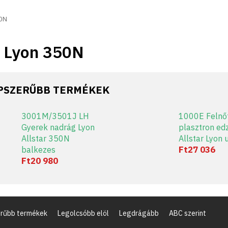
50N
r Lyon 350N
PSZERŰBB TERMÉKEK
3001M/3501J LH
1000E Felnő
Gyerek nadrág Lyon
plasztron ed
Allstar 350N
Allstar Lyon 
Ft27 036
balkezes
Ft20 980
rűbb termékek
Legolcsóbb elöl
Legdrágább
ABC szerint