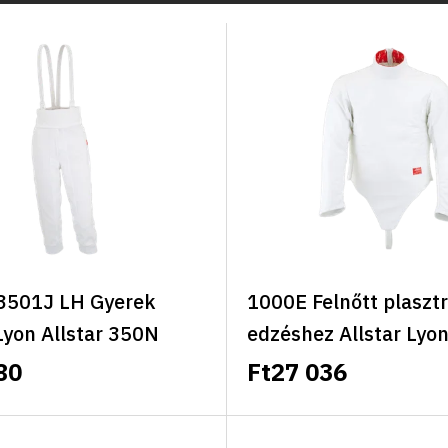
501J LH Gyerek
1000E Felnőtt plaszt
Lyon Allstar 350N
edzéshez Allstar Lyo
s
universal
80
Ft27 036