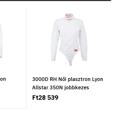
ron
3000D RH Női plasztron Lyon
n
Allstar 350N jobbkezes
Ft28 539