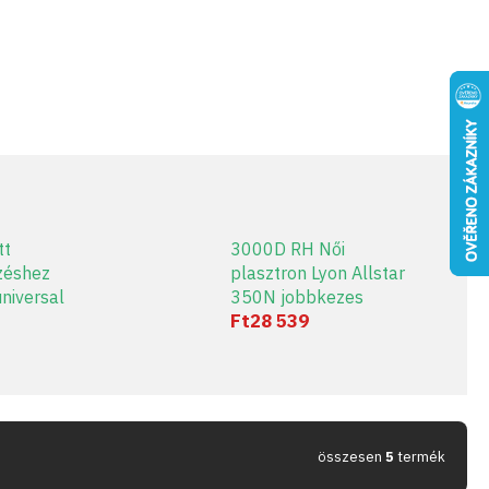
tt
3000D RH Női
zéshez
plasztron Lyon Allstar
universal
350N jobbkezes
Ft28 539
összesen
5
termék