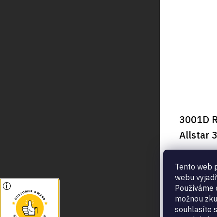
3001D R
Allstar
Ft25 2
Tento web p
webu vyjadř
Používáme c
možnou zku
souhlasíte 
Az
Allstar vív