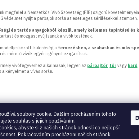
nk megfelel a Nemzetközi Vívó Szövetség (FIE) szigorú követelményeinek
ű védelmet nyújt a párbajok során az esetleges sérülésekkel szemben.
ségi és tartós anyagokból készül, amely kellemes tapintású és 
tartást és mozgást nyújtsanak a vívók testének.
modelljei közötti különbség a
tervezésben, a szabásban és más spe
 és méretű vívók egyéni igényeihez igazítsuk.
bármely vívófegyverhez alkalmasak, legyen az
párbajtőr
,
tőr
vagy
kard
 a kényelmet a vívás során.
oužívá soubory cookie. Dalším procházením tohoto
E
ujete souhlas s jejich používáním.
ookies, abyste si z našich stránek odnesli co nejlepší
šenost. Pokračováním procházení našich stránek