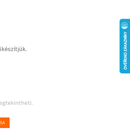
őkészítjük.
egtekintheti.
ÁSA