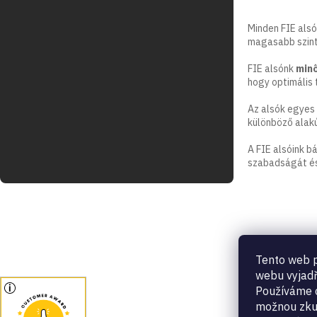
Minden FIE alsó
magasabb szint
FIE alsónk
minő
hogy optimális 
Az alsók egyes 
különböző alakú
A FIE alsóink 
szabadságát és
Tento web p
webu vyjadř
Používáme c
možnou zku