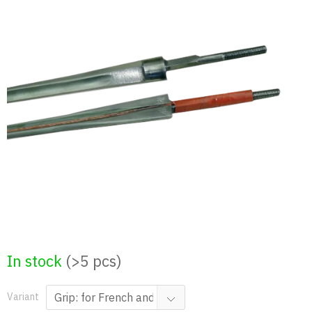
Skip
to
content
In stock
(>5 pcs)
Variant