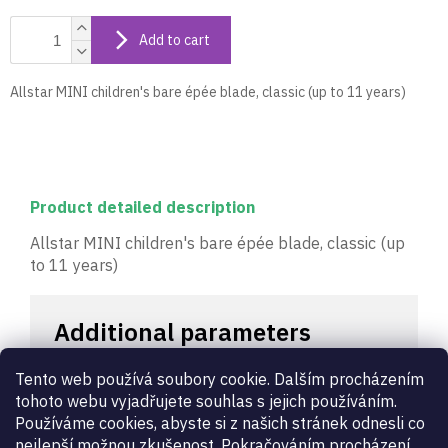
Add to cart
Allstar MINI children's bare épée blade, classic (up to 11 years)
Product detailed description
Allstar MINI children's bare épée blade, classic (up
to 11 years)
Additional parameters
Tento web používá soubory cookie. Dalším procházením
Category
:
Bare épée blades
tohoto webu vyjadřujete souhlas s jejich používáním.
Warranty
:
2 years
Používáme cookies, abyste si z našich stránek odnesli co
Blade length
:
0 - children
nejlepší možnou zkušenost. Pokračováním procházení