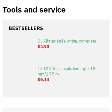
Skip
Tools and service
to
content
BESTSELLERS
DL Allstar épée wiring, complete
€4,90
TZ 12A Tesa insulation tape, 19
mm/2.75 m
€6,14