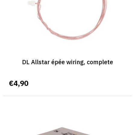
r
o
d
u
c
t
s
DL Allstar épée wiring, complete
€4,90