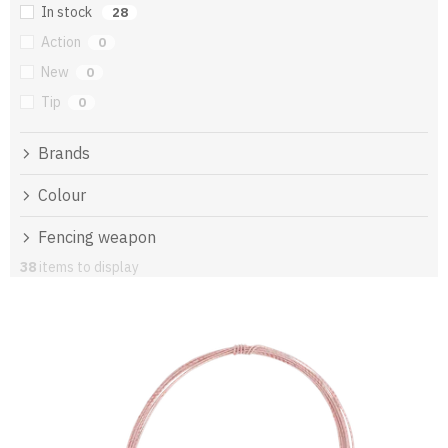
In stock
28
Action
0
New
0
Tip
0
Brands
Colour
Fencing weapon
38
items to display
L
i
s
t
o
f
p