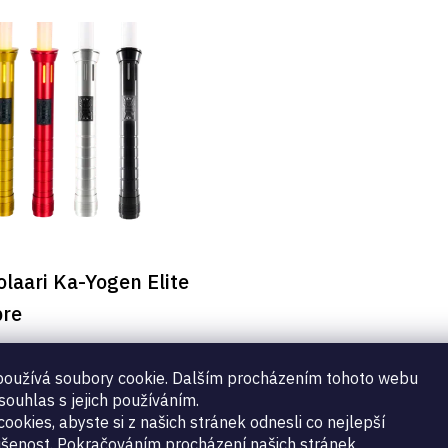
laari Ka-Yogen Elite
bre
40
oužívá soubory cookie. Dalším procházením tohoto webu
souhlas s jejich používáním.
ookies, abyste si z našich stránek odnesli co nejlepší
šenost. Pokračováním procházení našich stránek