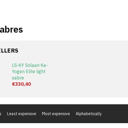
sabres
ELLERS
LS-KY Solaari Ka-
Yogen Elite light
sabre
€330,40
s
Least expensive
Most expensive
Alphabetically