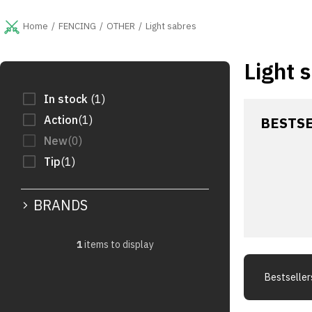
Skip
to
FENCING
OTHER
Light sabres
Home
content
Light 
S
i
d
In stock
1
e
Action
1
BESTS
b
New
0
a
r
Tip
1
BRANDS
1
items to display
P
r
Bestseller
o
d