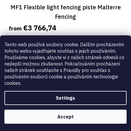
MF1 Flexible light fencing piste Malterre
Fencing
€3 766,74
from
Tento web používá soubory cookie. Dalším procházením
tohoto webu vyjadřujete souhlas s jejich používáním.
Používáme cookies, abyste si z našich stránek odnesli co
1
items total
L
nejlepší možnou zkušenost. Pokračováním procházení
i
našich stránek souhlasíte s Pravidly pro souhlas s
s
t
používáním souborů cookie a používáním technologie
i
cookies.
n
g
Settings
c
o
n
t
Accept
r
o