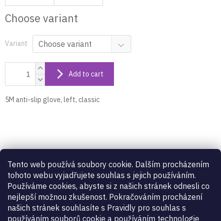
Choose variant
Variant
Add to cart
5M anti-slip glove, left, classic
Product detailed description
Tento web používá soubory cookie. Dalším procházením
5M anti-slip glove, left, classic
tohoto webu vyjadřujete souhlas s jejich používáním.
Používáme cookies, abyste si z našich stránek odnesli co
nejlepší možnou zkušenost. Pokračováním procházení
Additional parameters
našich stránek souhlasíte s Pravidly pro souhlas s
používáním souborů cookie a používáním technologie