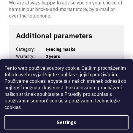
We are always happy to advise you on your choice of
items in our bricks-and-mortar store, by e-mail or
over the telephone.
Additional parameters
Category
:
Fencing masks
Warranty
:
2 years
Certification
:
1600N
,
For FIE tournaments
Tento web používá soubory cookie. Dalším procházením
Designation
:
women’s
,
men’s
,
children’s
tohoto webu vyjadřujete souhlas s jejich používáním.
Fencing
foil
Používáme cookies, abyste si z našich stránek odnesli co
weapon
:
nejlepší možnou zkušenost. Pokračováním procházení
FIE
Certified for FIE competitions
našich stránek souhlasíte s Pravidly pro souhlas s
tournaments
:
používáním souborů cookie a používáním technologie
beginner
,
professional
,
high-tech
,
Level
:
cookies.
hobby
Type of
masks
goods
:
Settings
kód výrobce
:
AMI-FL-F/BD