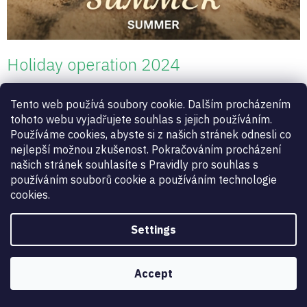
Holiday operation 2024
27.07.2024
Tento web používá soubory cookie. Dalším procházením
Dear fencers and fencing friends, We believe that you will fully enjoy
tohoto webu vyjadřujete souhlas s jejich používáním.
this year's Olympic holidays...
Používáme cookies, abyste si z našich stránek odnesli co
nejlepší možnou zkušenost. Pokračováním procházení
našich stránek souhlasíte s Pravidly pro souhlas s
1
items total
L
používáním souborů cookie a používáním technologie
i
cookies.
s
t
i
Settings
n
g
c
Accept
o
n
t